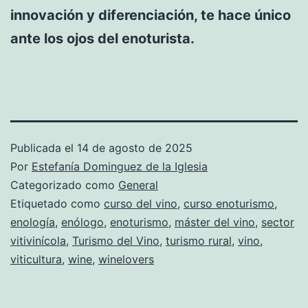
innovación y diferenciación, te hace único
ante los ojos del enoturista.
Publicada el
14 de agosto de 2025
Por
Estefanía Dominguez de la Iglesia
Categorizado como
General
Etiquetado como
curso del vino
,
curso enoturismo
,
enología
,
enólogo
,
enoturismo
,
máster del vino
,
sector
vitivinícola
,
Turismo del Vino
,
turismo rural
,
vino
,
viticultura
,
wine
,
winelovers