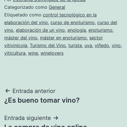
Categorizado como
General
Etiquetado como
control tecnológico en la
elaboración del vino
,
curso de enoturismo
,
curso del
vino
,
elaboración de un vino
,
enología
,
enoturismo
,
máster del vino
,
máster en enoturismo
,
sector
vitivinícola
,
Turismo del Vino
,
turista
,
uva
,
viñedo
,
vino
,
viticultura
,
wine
,
winelovers
Navegación
Entrada anterior
¿Es bueno tomar vino?
de
entradas
Entrada siguiente