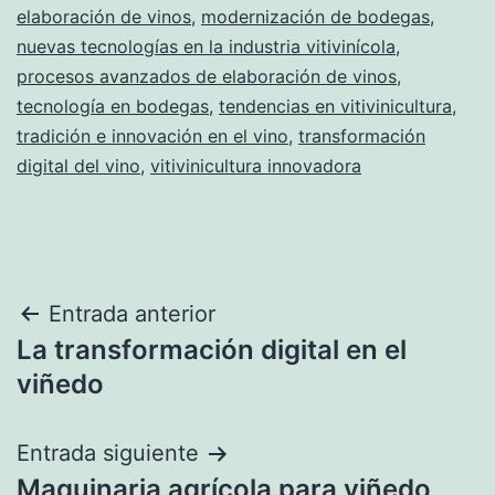
elaboración de vinos
,
modernización de bodegas
,
nuevas tecnologías en la industria vitivinícola
,
procesos avanzados de elaboración de vinos
,
tecnología en bodegas
,
tendencias en vitivinicultura
,
tradición e innovación en el vino
,
transformación
digital del vino
,
vitivinicultura innovadora
Navegación
Entrada anterior
La transformación digital en el
de
viñedo
entradas
Entrada siguiente
Maquinaria agrícola para viñedo